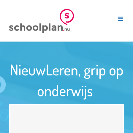
Ga
naar
inhoud
NieuwLeren, grip op
onderwijs