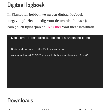
Digitaal logboek
In Klasseplan hebben we nu een digitaal logboek
toegevoegd! Heel handig voor de overdracht naar je duo-
collega, en tijdbesparend.
Klik hier
voor meer informatie.
Videospeler
Media error: Format(s) not supported or source(s) not found
Bestand downloaden: https://schoolplan.nu/wp-
content/uploads/2017/02/Het-digitale-logboek-in-Klasseplan-2.mp4?_=1
Downloads