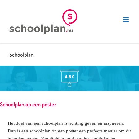
Ga
naar
inhoud
Schoolplan
Schoolplan op een poster
Het doel van een schoolplan is richting geven en inspireren.
Dan is een schoolplan op een poster een perfecte manier om dit
te ondersteunen. Vanuit de inhoud van je schoolplan en