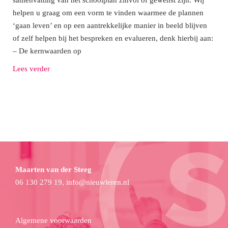
samenvatting van het schoolplan zinvol of gewenst zijn. Wij
helpen u graag om een vorm te vinden waarmee de plannen
‘gaan leven’ en op een aantrekkelijke manier in beeld blijven
of zelf helpen bij het bespreken en evalueren, denk hierbij aan:
– De kernwaarden op
Lees verder
Maarten van der Steeg
06 130 279 19,
info@nieuwleren.nl
Algemene voorwaarden